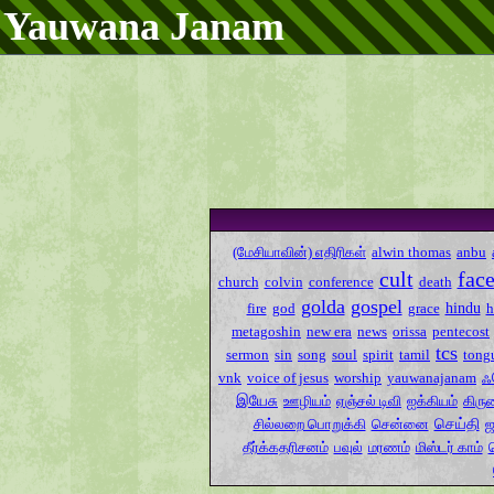
Yauwana Janam
(மேசியாவின்) எதிரிகள்
alwin thomas
anbu
cult
fac
church
colvin
conference
death
golda
gospel
hindu
fire
god
grace
metagoshin
new era
news
orissa
pentecost
tcs
sermon
sin
song
soul
spirit
tamil
tong
ஃ
vnk
voice of jesus
worship
yauwanajanam
இயேசு
ஊழியம்
ஏஞ்சல் டிவி
ஐக்கியம்
கிரு
செய்தி
சில்லறை பொறுக்கி
சென்னை
ஜ
தீர்க்கதரிசனம்
பவுல்
மரணம்
மிஸ்டர் காம்