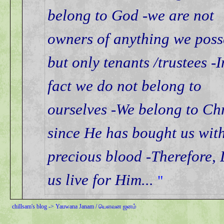
belong to God -we are not
owners of anything we poss
but only tenants /trustees -I
fact we do not belong to
ourselves -We belong to Chr
since He has bought us wit
precious blood -Therefore, 
us live for Him...
chillsam's blog
->
Yauwana Janam / யௌவன ஜனம்