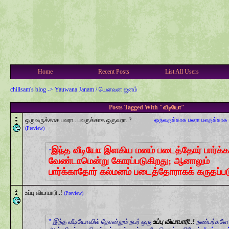
Home
Recent Posts
List All Users
chillsam's blog
->
Yauwana Janam / யௌவன ஜனம்
Posts Tagged With "வீடியோ"
ஒருவருக்காக பலரா...பலருக்காக ஒருவரா..?
ஒருவருக்காக பலரா
பலருக்காக
(Preview)
இந்த வீடியோ இளகிய மனம் படைத்தோர் பார்க்க
வேண்டாமென்று கோரப்படுகிறது; ஆனாலும்
பார்க்காதோர் கல்மனம் படைத்தோராகக் கருதப்பட
உப்பு வியாபாரி..!
(Preview)
இந்த வீடியோவில் தோன்றும் நபர் ஒரு
உப்பு வியாபாரி..!
நண்பர்களே