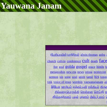
Yauwana Janam
(மேசியாவின்) எதிரிகள்
alwin thomas
anbu
cult
fac
church
colvin
conference
death
golda
gospel
hindu
fire
god
grace
metagoshin
new era
news
orissa
pentecost
tcs
sermon
sin
song
soul
spirit
tamil
tong
ஃ
vnk
voice of jesus
worship
yauwanajanam
இயேசு
ஊழியம்
ஏஞ்சல் டிவி
ஐக்கியம்
கிரு
செய்தி
சில்லறை பொறுக்கி
சென்னை
ஜ
தீர்க்கதரிசனம்
பவுல்
மரணம்
மிஸ்டர் காம்