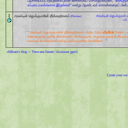
ஆச்சரியப்படாதிருங்கள்,நான்
உண்மையே சொல்லுகிறேன்;
"உங்களுக
உப்புடையவர்களாக இருங்கள்"
என்று ஆண்டவர் சொன்னதைப் பின்பற்
அகஸ்டின் ஜெபக்குமாரின் தீர்க்கதரிசனம்
அகஸ்டின் ஜெபக்குமார்
(Preview)
டாட
வீடியோ
அகஸ்டின் ஜெபக்குமாரின் தீர்க்கதரிசனம் பற்றிய அந்த
போஸ்ட்
சகோதரருக்கு நன்றி. வின்செண்ட் செல்வகுமார், சாதுவை குறை பேசியவர
சொல்லப் போகிறார்கள் என்று பார்க்கத்தானே போகிறேன்.
chillsam's blog
->
Yauwana Janam / யௌவன ஜனம்
Create your o