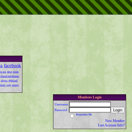
facebook
ok
ew era
news
orissa
vincent selvakumar
கிருபை
கிறிஸ்மஸ்
ரிசனம்
பவுல்
மரணம்
Members Login
Username
Login
Password
Remember Me
New Member
Lost Account Info?