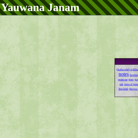
Yauwana Janam
(மேசியாவின்) எதிரிக
notes
faceboo
pentecost
peter
pra
vnk
voice of jesus
கோல்வின்
கோவை 