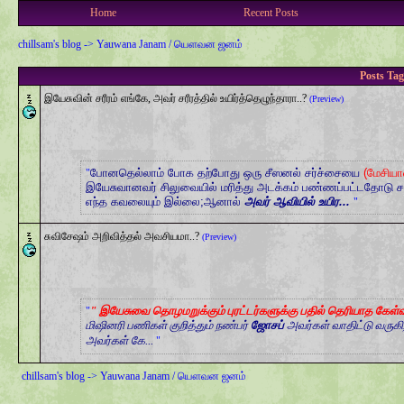
Home
Recent Posts
chillsam's blog
->
Yauwana Janam / யௌவன ஜனம்
Posts Ta
இயேசுவின் சரீரம் எங்கே, அவர் சரீரத்தில் உயிர்த்தெழுந்தாரா..?
(Preview)
போனதெல்லாம் போக தற்போது ஒரு சீஸனல் சர்ச்சையை
(மேசியா
இயேசுவானவர் சிலுவையில் மரித்து அடக்கம் பண்ணப்பட்டதோடு சர
எந்த கவலையும் இல்லை;ஆனால்
அவர் ஆவியில் உயிர...
சுவிசேஷம் அறிவித்தல் அவசியமா..?
(Preview)
" இயேசுவை தொழமறுக்கும் புரட்டர்களுக்கு பதில் தெரியாத கேள்வ
மிஷினரி பணிகள் குறித்தும் நண்பர்
ஜோசப்
அவர்கள் வாதிட்டு வருகிற
அவர்கள் கே...
chillsam's blog
->
Yauwana Janam / யௌவன ஜனம்