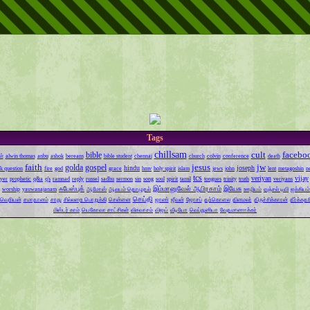
Tags
chillsam
cult
facebo
bible
ள்
alwin thomas
anbu
ashok
bereans
bible student
chennai
church
colvin
conference
death
faith
jesus
jw
golda
gospel
hindu
joseph
k question
fire
god
grace
hmv
holy spirit
islam
jews
john
lent
metagoshin
n
tcs
veriyan
vijay
yer
prophetic
q&a
q's
ramnad
reply
russel
sadhu
sermon
sin
song
soul
spirit
tamil
tongues
trinity
truth
veriyans
ஃபேஸ்புக்
இம்மானுவேல் ஆபிரகாம்
இயேசு
worship
yauwanajanam
ஆமோஸ்
ஆலயம் தொழுதல்
ஊழியம்
ஏஞ்சல் டிவி
ஐக்கியம்
செய்தி
வெறியன்
சமாதானம்
சாது
சில்லறை பொறுக்கி
சென்னை
ஜாண்
ஜீவன்
ஜோசப்
தற்கொலை
தினமலர்
திருச்சிக்காரன்
தீர்க்கத
மிஸ்டர் காம்
யெகோவா சாட்சிகள்
விசுவாசம்
விஜய்
வீடியோ
வெப்துனியா
வேதமாணாக்கர்