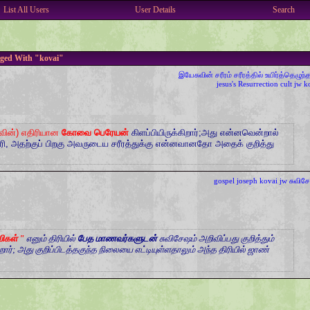
List All Users
User Details
Search
gged With "kovai"
இயேசுவின் சரீரம்
சரீரத்தில் உயிர்த்தெழுந்
jesus's Resurrection
cult
jw
k
வின்) எதிரியான
கோவை பெரேயன்
கிளப்பியிருக்கிறார்;அது என்னவென்றால்
ி, அதற்குப் பிறகு அவருடைய சரீரத்துக்கு என்னவானதோ அதைக் குறித்து
gospel
joseph
kovai
jw
சுவிச
ிகள் "
எனும் திரியில்
பேத மாணவர்களுடன்
சுவிசேஷம் அறிவிப்பது குறித்தும்
ார்; அது குறிப்பிடத்தகுந்த நிலையை எட்டியுள்ளதாலும் அந்த திரியில் ஜாண்