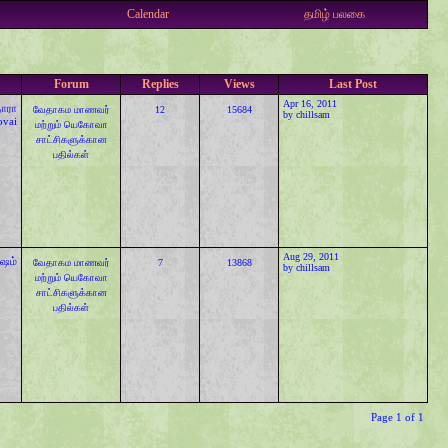
Calendar
தமிழ் பலகை
Forum
Replies
Views
Last Post
Apr 16, 2011
தாரா
வேதாகம மாணவர்
12
15684
by
chillsam
ovai
மற்றும் யெகோவா
சாட்சிகளுக்கான‌
பதில்கள்
Aug 29, 2011
ேஷம்
வேதாகம மாணவர்
7
13868
by
chillsam
மற்றும் யெகோவா
சாட்சிகளுக்கான‌
பதில்கள்
Page 1 of 1