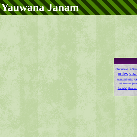
Yauwana Janam
(மேசியாவின்) எதிரிக
notes
faceboo
pentecost
peter
pra
vnk
voice of jesus
கோல்வின்
கோவை 