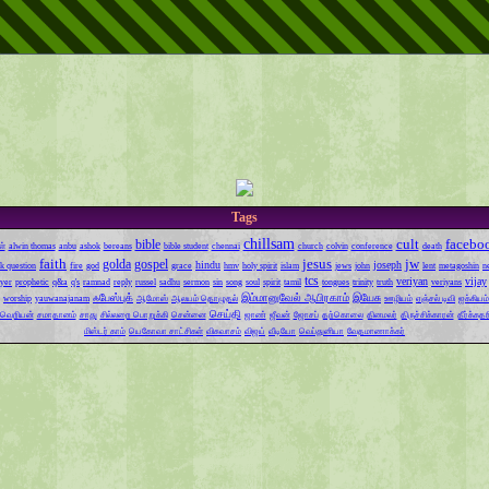
Tags
chillsam
cult
facebo
bible
ள்
alwin thomas
anbu
ashok
bereans
bible student
chennai
church
colvin
conference
death
faith
jesus
jw
golda
gospel
hindu
joseph
k question
fire
god
grace
hmv
holy spirit
islam
jews
john
lent
metagoshin
n
tcs
veriyan
vijay
yer
prophetic
q&a
q's
ramnad
reply
russel
sadhu
sermon
sin
song
soul
spirit
tamil
tongues
trinity
truth
veriyans
ஃபேஸ்புக்
இம்மானுவேல் ஆபிரகாம்
இயேசு
worship
yauwanajanam
ஆமோஸ்
ஆலயம் தொழுதல்
ஊழியம்
ஏஞ்சல் டிவி
ஐக்கியம்
செய்தி
வெறியன்
சமாதானம்
சாது
சில்லறை பொறுக்கி
சென்னை
ஜாண்
ஜீவன்
ஜோசப்
தற்கொலை
தினமலர்
திருச்சிக்காரன்
தீர்க்கத
மிஸ்டர் காம்
யெகோவா சாட்சிகள்
விசுவாசம்
விஜய்
வீடியோ
வெப்துனியா
வேதமாணாக்கர்