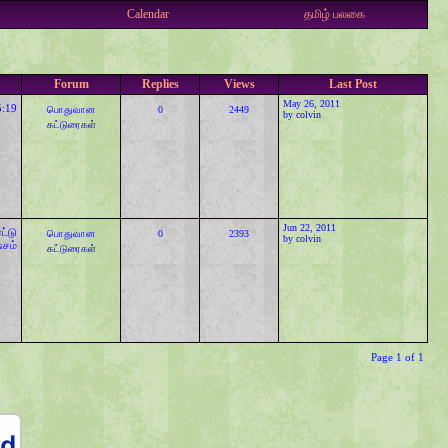
Calendar
தமிழ் பலகை
Forum
Replies
Views
Last Post
May 26, 2011
:19
பொதுவான
0
2449
by
colvin
கட்டுரைகள்
Jun 22, 2011
ட்டு
பொதுவான
0
2393
by
colvin
ேசம்
கட்டுரைகள்
Page 1 of 1