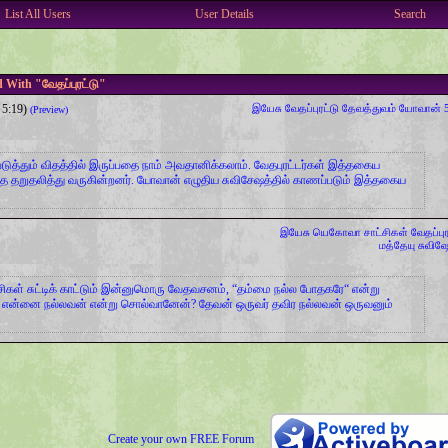
List All Users
User Details
Search
 With "வேதப்புரட்டு"
5:19)
இயேசு
வேதப்புரட்டு
தேவத்துவம்
யோவான் 5
(Preview)
ுத்தும் விதத்தில் இருப்பதை நாம் அவதானிக்கலாம். வேதபுரட்டர்கள் இத்தகைய
 தறுதலித்து வருகின்றனர். யோவான் எழுதிய சுவிசேஷத்தில் காணப்படும் இத்தகைய
இயேசு
யெகோவா சாட்சிகள்
வேதப்புர
மத்தேயு சுவிஷ
ிகள் சுட்டிக் காட்டும் இன்னுமொரு வேதவசனம், “தம்மை நல்ல போதகரே“ என்று
“நீ என்னை நல்லவன் என்று சொல்வானேன்? தேவன் ஒருவர் தவிர நல்லவன் ஒருவனும்
Create your own FREE Forum