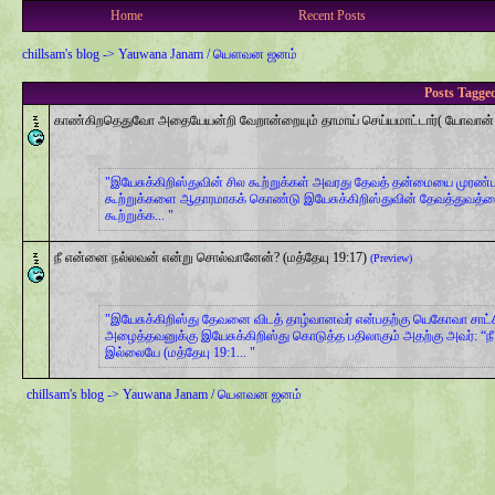
Home
Recent Posts
chillsam's blog
->
Yauwana Janam / யௌவன ஜனம்
Posts Tagged
காண்கிறதெதுவோ அதையேயன்றி வேறான்றையும் தாமாய் செய்யமாட்டார்( யோவான் 
இயேசுக்கிறிஸ்துவின் சில கூற்றுக்கள் அவரது தேவத் தன்மையை முரண்பட
கூற்றுக்களை ஆதாரமாகக் கொண்டு இயேசுக்கிறிஸ்துவின் தேவத்துவத்தை
கூற்றுக்க...
நீ என்னை நல்லவன் என்று சொல்வானேன்? (மத்தேயு 19:17)
(Preview)
இயேசுக்கிறிஸ்து தேவனை விடத் தாழ்வானவர் என்பதற்கு யெகோவா சாட்ச
அழைத்தவனுக்கு இயேசுக்கிறிஸ்து கொடுத்த பதிலாகும் அதற்கு அவர்: 
இல்லையே (மத்தேயு 19:1...
chillsam's blog
->
Yauwana Janam / யௌவன ஜனம்