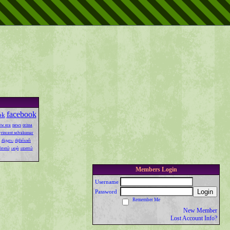
facebook
ok
ew era
news
orissa
vincent selvakumar
கிருபை
கிறிஸ்மஸ்
ரிசனம்
பவுல்
மரணம்
Members Login
Username
Login
Password
Remember Me
New Member
Lost Account Info?