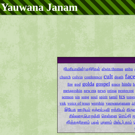
Yauwana Janam
(மேசியாவின்) எதிரிகள்
alwin thomas
anbu
cult
fac
church
colvin
conference
death
golda
gospel
hindu
fire
god
grace
metagoshin
new era
news
orissa
pentecost
tcs
sermon
sin
song
soul
spirit
tamil
tong
ஃ
vnk
voice of jesus
worship
yauwanajanam
இயேசு
ஊழியம்
ஏஞ்சல் டிவி
ஐக்கியம்
கிரு
செய்தி
சில்லறை பொறுக்கி
சென்னை
ஜ
தீர்க்கதரிசனம்
பவுல்
மரணம்
மிஸ்டர் காம்