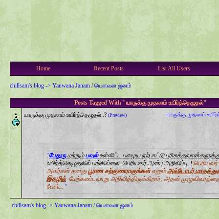
Home
Recent Posts
List All Users
chillsam's blog
->
Yauwana Janam / யௌவன ஜனம்
Posts Tagged With "யாருக்கு முதலாம் உயிர்த்தெழுதல்"
யாருக்கு முதலாம் உயிர்த்தெழுதல்..?
யாருக்கு முதலாம் உயிர
(Preview)
பேதுரு
மற்றும்
பவுல்
உள்ளிட்ட‌ பழைய ஏற்பாட்டு பரிசுத்தவான்களுக்க
உயிர்த்தெழுதலில் பங்கில்லை. பெரியவர் அன்பு அறிவிப்பு..!
பெரியவர்
அவர்கள் தனது
பூரண சற்குணராகுங்கள்
எனும்
அக்டோபர் மாதத்து
இதழில்
மேற்கண்டவாறு அறிவித்திருக்கிறார்; அதன் முழுவிவரத்தை
பேஸ்...
chillsam's blog
->
Yauwana Janam / யௌவன ஜனம்