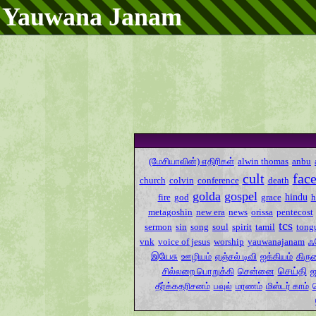
Yauwana Janam
(மேசியாவின்) எதிரிகள்
alwin thomas
anbu
cult
fac
church
colvin
conference
death
golda
gospel
hindu
fire
god
grace
metagoshin
new era
news
orissa
pentecost
tcs
sermon
sin
song
soul
spirit
tamil
tong
ஃ
vnk
voice of jesus
worship
yauwanajanam
இயேசு
ஊழியம்
ஏஞ்சல் டிவி
ஐக்கியம்
கிரு
செய்தி
சில்லறை பொறுக்கி
சென்னை
ஜ
தீர்க்கதரிசனம்
பவுல்
மரணம்
மிஸ்டர் காம்