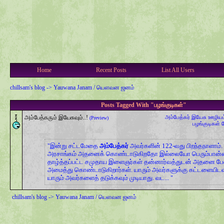
Home
Recent Posts
List All Users
chillsam's blog
->
Yauwana Janam / யௌவன ஜனம்
Posts Tagged With "பழங்குடிகள்"
அம்பேத்கரும் இயேசுவும்..!
அம்பேத்கர்
இயேசு
ஊழியம
(Preview)
பழங்குடிகள்
இன்று சட்டமேதை
அம்பேத்கர்
அவர்களின் 122-வது பிறந்தநாளாம்.
அரசாங்கம் அதனைக் கொண்டாடுகிறதோ இல்லையோ பெரும்பான
தாழ்த்தப்பட்ட சமுதாய இளைஞர்கள் தன்னார்வத்துடன் அதனை பே
அமைத்து கொண்டாடுகிறார்கள். யாரும் அவர்களுக்கு கட்டளையிடவ
யாரும் அவர்களைத் தடுக்கவும் முடியாது. வட...
chillsam's blog
->
Yauwana Janam / யௌவன ஜனம்