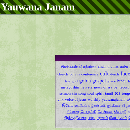
Yauwana Janam
(மேசியாவின்) எதிரிகள்
alwin thomas
anbu
cult
fac
church
colvin
conference
death
golda
gospel
hindu
fire
god
grace
metagoshin
new era
news
orissa
pentecost
tcs
sermon
sin
song
soul
spirit
tamil
tong
ஃ
vnk
voice of jesus
worship
yauwanajanam
இயேசு
ஊழியம்
ஏஞ்சல் டிவி
ஐக்கியம்
கிரு
செய்தி
சில்லறை பொறுக்கி
சென்னை
ஜ
தீர்க்கதரிசனம்
பவுல்
மரணம்
மிஸ்டர் காம்