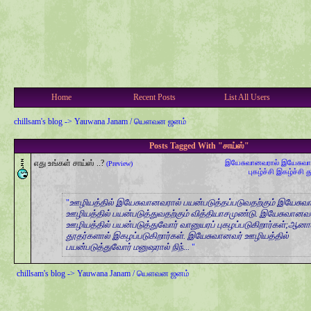
Home
Recent Posts
List All Users
chillsam's blog
->
Yauwana Janam / யௌவன ஜனம்
Posts Tagged With "சாய்ஸ்"
எது உங்கள் சாய்ஸ் ..?
இயேசுவானவரால்
இயேசுவ
(Preview)
புகழ்ச்சி
இகழ்ச்சி
த
ஊழியத்தில் இயேசுவானவரால் பயன்படுத்தப்படுவதற்கும் இயேச
ஊழியத்தில் பயன்படுத்துவதற்கும் வித்தியாசமுண்டு.
இயேசுவானவ
ஊழியத்தில் பயன்படுத்துவோர் வானுயரப் புகழப்படுகிறார்கள்;ஆனா
தூதர்களால் இகழப்படுகிறார்கள்.
இயேசுவானவர் ஊழியத்தில்
பயன்படுத்துவோர் மனுஷரால் நிந்...
chillsam's blog
->
Yauwana Janam / யௌவன ஜனம்