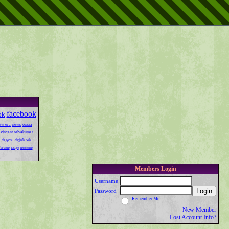
facebook
ok
ew era
news
orissa
vincent selvakumar
கிருபை
கிறிஸ்மஸ்
ரிசனம்
பவுல்
மரணம்
Members Login
Username
Login
Password
Remember Me
New Member
Lost Account Info?