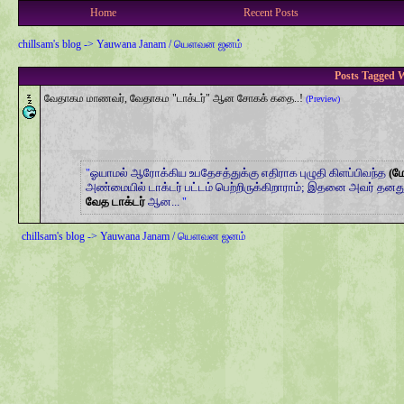
Home
Recent Posts
chillsam's blog
->
Yauwana Janam / யௌவன ஜனம்
Posts Tagged W
வேதாகம மாணவர், வேதாகம "டாக்டர்" ஆன சோகக் கதை..!
(Preview)
ஓயாமல் ஆரோக்கிய உபதேசத்துக்கு எதிராக புழுதி கிளப்பிவந்த
(ம
அண்மையில் டாக்டர் பட்டம் பெற்றிருக்கிறாராம்; இதனை அவர் தனத
வேத
டாக்டர்
ஆன...
chillsam's blog
->
Yauwana Janam / யௌவன ஜனம்