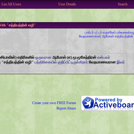
List All Users
User Details
Search
ith "சத்தியத்தின் வழி"
டாக்டர் பட்டம்
எருசலேம் பல்கலைக்க
வேதமாணாக்கர்
ஆமோஸ்
சத்தியத்தின்
ேசியாவின்) எதிரிகளில்
ஒருவரான
ஆமோஸ் (எ) மூ.மூகேந்திரன்
என்பவர்
ு
"சத்தியத்தின் வழி"
பத்திரிகையில் குறிப்பிட்டிருக்கிறார்.
வேதமாணவரான
இவர்
Create your own FREE Forum
Report Abuse