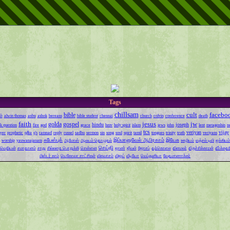
Tags
chillsam
cult
facebo
bible
ள்
alwin thomas
anbu
ashok
bereans
bible student
chennai
church
colvin
conference
death
faith
jesus
jw
golda
gospel
hindu
joseph
k question
fire
god
grace
hmv
holy spirit
islam
jews
john
lent
metagoshin
n
tcs
veriyan
vijay
yer
prophetic
q&a
q's
ramnad
reply
russel
sadhu
sermon
sin
song
soul
spirit
tamil
tongues
trinity
truth
veriyans
ஃபேஸ்புக்
இம்மானுவேல் ஆபிரகாம்
இயேசு
worship
yauwanajanam
ஆமோஸ்
ஆலயம் தொழுதல்
ஊழியம்
ஏஞ்சல் டிவி
ஐக்கியம்
செய்தி
வெறியன்
சமாதானம்
சாது
சில்லறை பொறுக்கி
சென்னை
ஜாண்
ஜீவன்
ஜோசப்
தற்கொலை
தினமலர்
திருச்சிக்காரன்
தீர்க்கத
மிஸ்டர் காம்
யெகோவா சாட்சிகள்
விசுவாசம்
விஜய்
வீடியோ
வெப்துனியா
வேதமாணாக்கர்