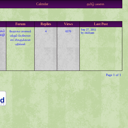
Calendar
தமிழ் பலகை
Forum
Replies
Views
Last Post
Sep 27, 2011
ழகம்
வேதாகம மாணவர்
4
6570
by
chillsam
 வழி
மற்றும் யெகோவா
சாட்சிகளுக்கான‌
பதில்கள்
Page 1 of 1