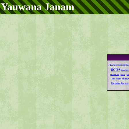
Yauwana Janam
(மேசியாவின்) எதிரிக
notes
faceboo
pentecost
peter
pra
vnk
voice of jesus
கோல்வின்
கோவை 