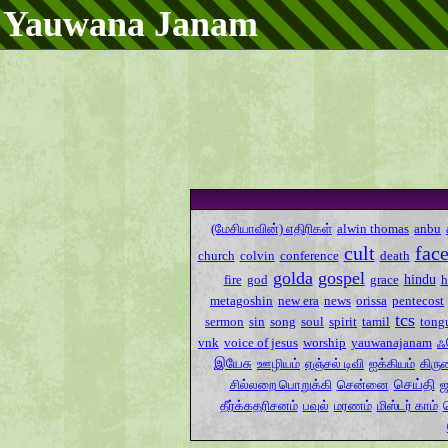
Yauwana Janam
(மேசியாவின்) எதிரிகள்
alwin thomas
anbu
cult
fac
church
colvin
conference
death
golda
gospel
hindu
fire
god
grace
metagoshin
new era
news
orissa
pentecost
tcs
sermon
sin
song
soul
spirit
tamil
tong
ஃ
vnk
voice of jesus
worship
yauwanajanam
இயேசு
ஊழியம்
ஏஞ்சல் டிவி
ஐக்கியம்
கிரு
செய்தி
சில்லறை பொறுக்கி
சென்னை
ஜ
தீர்க்கதரிசனம்
பவுல்
மரணம்
மிஸ்டர் காம்