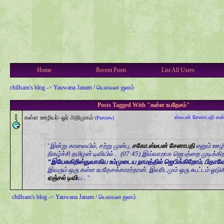
Home
Recent Posts
List All Users
chillsam's blog
->
Yauwana Janam / யௌவன ஜனம்
Posts Tagged With "கள்ள உபதேசம்"
கள்ள ஊழியர்- ஓர் அறிமுகம்
ஸ்டீபன் சேனாபதி
கள
(Preview)
இன்று காலையில், சற்று முன்பு,
சகோ.ஸ்டீபன் சேனாபதி
எனும் ஊழி
நிகழ்ச்சி தமிழன் டிவியில்...
(07:45) இவ்வாறாக ஜெபத்தை முடிக்கிறா
”இயேசுகிறிஸ்துவாகிய உம்முடைய நாமத்தில் ஜெபிக்கிறோம், பிதாவே
இவரும் ஒரு கள்ள உபதேசக்காரர்தான். இவரிடமும் ஒரு கூட்டம் ஓடுக
ஏஞ்சல் டிவி
ய...
chillsam's blog
->
Yauwana Janam / யௌவன ஜனம்