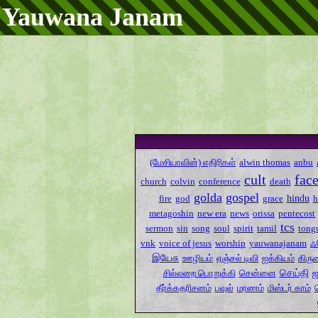
Yauwana Janam
(மேசியாவின்) எதிரிகள்
alwin thomas
anbu
cult
fac
church
colvin
conference
death
golda
gospel
hindu
fire
god
grace
metagoshin
new era
news
orissa
pentecost
tcs
sermon
sin
song
soul
spirit
tamil
tong
ஃ
vnk
voice of jesus
worship
yauwanajanam
இயேசு
ஊழியம்
ஏஞ்சல் டிவி
ஐக்கியம்
கிரு
செய்தி
சில்லறை பொறுக்கி
சென்னை
ஜ
தீர்க்கதரிசனம்
பவுல்
மரணம்
மிஸ்டர் காம்