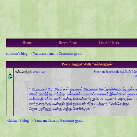
Home
Recent Posts
List All Users
chillsam's blog
->
Yauwana Janam / யௌவன ஜனம்
Posts Tagged With "கல்லெறிதல்"
கல்லெறிதல்
Stephen
facebook
கதம்பம்
ப்ர
(Preview)
யோவான் 8:7 அவர்கள் ஓயாமல் அவரைக் கேட்டுக்கொண்டிருக்கை
அவர் நிமிர்ந்து பார்த்து: உங்களில் பாவமில்லாதவன் இவள்மேல் முத
கல்லெறியக்கடவன்...
என்று சொன்னார்,இயேசு. ஆனால் அவருடைய
வார்த்தைக்கு அன்றும் இன்றும் யார் கீழ்ப்படிந்தார் ? கல்லெறிதல்
தொடருகிறது.அன்று அந்த வேசிக்கும்...
chillsam's blog
->
Yauwana Janam / யௌவன ஜனம்