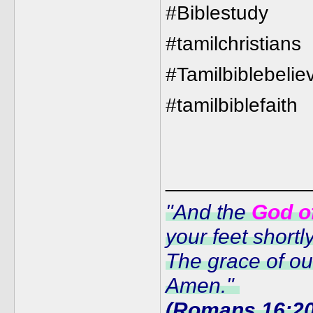
#Biblestudy
#tamilchristians
#Tamilbiblebelie
#tamilbiblefaith
_____________
"And the
God o
your feet shortl
The grace of o
Amen."
(Romans.16:20