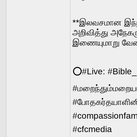
**இலவசமான இந்நி
அறிவித்து அநேகரு
இணையுமாறு வேண்
⭕#Live: #Bible
#மறைந்தும்மறையா
#போதகர்தயாளின
#compassionfam
#cfcmedia