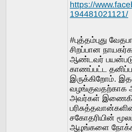
https://www.fa
194481021121/
#புத்தம்புது வேத
சிறப்பான நாயகர
ஆண்டவர் பயன்படு
காணப்பட்ட தனிப
இருக்கிறோம். இத
வழங்குவதற்காக
அவர்கள் இணைகிறா
பரிசுத்தவான்களி
சகோதரியின் மூலம்
ஆழங்களை நோக்கி