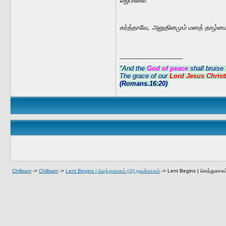
ஜெபங்கள்
கர்த்தாவே, அனுதினமும் மனத் தாழ்மைய
__________________
"And the
God of peace
shall bruise
The grace of our
Lord Jesus Christ
(Romans.16:20)
Chillsam
->
Chillsam
->
Lent Begins | லெந்துகாலம் (அ) தவக்காலம்
->
Lent Begins | லெந்துகாலம