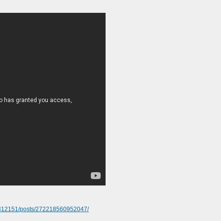
1312151/posts/272218560952047/