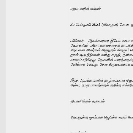
எஜமானரின் உள்ளம்
25 பெப்ருவரி 2021 (வியாழன்) வே.வ: 
பரிசேயர் – ஆயக்காரரை இயேசு உவமானம
அவர்களின் மனோசுபாவத்தைக் காட்டுகிற
தேவனை அவர்கள் அணுகும் விதமும் ஜெப
தான் ஒரு நீதிமான் என்று கருதி, தன்ன
காணப்படுகிறது. தேவனின் வார்த்தைக்க
அறிக்கை செய்து, தேவ கிருபைக்காக மன
இந்த ஆயக்காரனின் தாழ்மையான ஜெபமே தேவ
அல்ல; நமது பாவத்தைக் குறித்த எச்சரி
தியானிக்கும் தருணம்
தேவனுக்கு முன்பாக ஜெபிக்க வரும் 