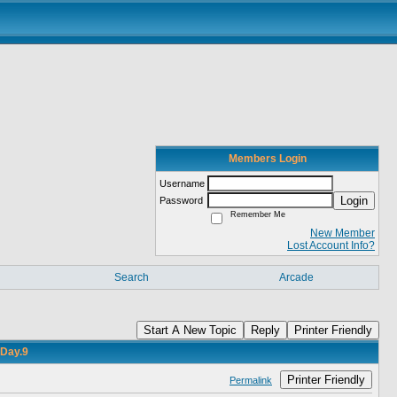
Members Login
Username
Login
Password
Remember Me
New Member
Lost Account Info?
Search
Arcade
Start A New Topic
Reply
Printer Friendly
 Day.9
Printer Friendly
Permalink