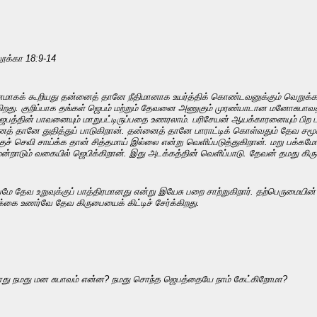
லூக்கா 18:9-14
ாகக் கூறியது தன்னைத் தானே நீதிமானாக உயர்த்திக் கொண்டவனுக்கும் வெறுக்கப்
து. குறிப்பாக தங்கள் ஜெபம் மற்றும் தேவனை அணுகும் முரண்பாடான மனோசுபாவத்தை
த்தின் பாவனையும் மாறுபட்டிருப்பதை உணரலாம். பரிசேயன் ஆயக்காரனையும் பிற ப
ைத் தானே துதித்துப் பாடுகிறான். தன்னைத் தானே பாராட்டிக் கொள்வதும் தேவ சமூகத
ுச் செவி சாய்க்க தான் சித்தமாய் இல்லை என்று வெளிப்படுத்துகிறான். மறு பக்க
்றாடும் வகையில் ஜெபிக்கிறான். இது அடக்கத்தின் வெளிப்பாடு. தேவன் தமது கிர
 உறுவுக்குப் பாத்திரமானது என்று இயேசு பறை சாற்றுகிறார். தற்பெருமையின் நிமித்
க்கை உணர்வே தேவ கிருபையைக் கிட்டிச் சேர்க்கிறது.
போது நமது மன சுபாவம் என்ன? நமது சொந்த ஜெபத்தையே நாம் கேட்கிறோமா?