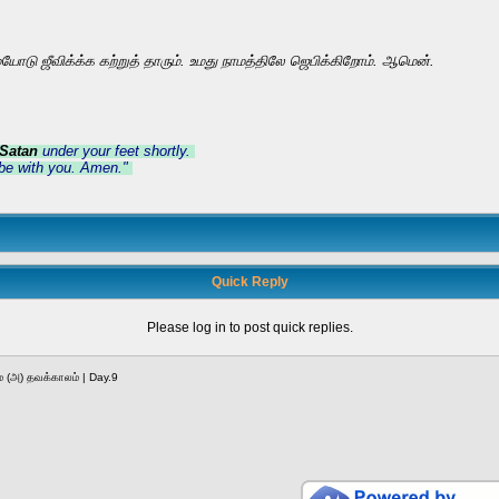
ோடு ஜீவிக்க்க கற்றுத் தாரும். உமது நாமத்திலே ஜெபிக்கிறோம். ஆமென்.
Satan
under your feet shortly.
be with you. Amen."
Quick Reply
Please log in to post quick replies.
் (அ) தவக்காலம் | Day.9