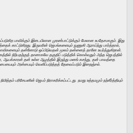
படுகிற பாவிக்கும் இடையிலான முரண்பாட்டுக்கும் மேலான உபதேசமாகும். இது
க் காட்டுகிறது. இருவரின் ஜெபங்களையும் நுணுகி ஆராய்ந்து பார்த்தால்,
ாவிகளையும் தன்னோடு ஒப்பிடுவதன் மூலம் தன்னைத் தானே உயர்த்துகிறான்.
்தில் நிற்பதற்குத் தானாகவே தகுதிப் படுத்திக் கொள்வதும் அந்த ஜெபத்தில்
மோ, ஆயக்காரன் தன் உள்ள ஆழத்தில் இருந்து மனங் கசந்து, தன் பாவத்தை
ுபையையும் அன்பையும் வெளிப்படுத்தத் தேவைப்படும் இறைஞ்சல்.
தம் பரிசேயனின் ஜெபம் நிராகரிக்கப்பட்டது. நமது உத்தமமும் நற்கீர்த்தியும்