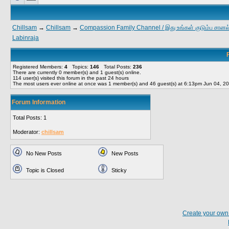
Chillsam
→
Chillsam
→
Compassion Family Channel / இது உங்கள் குடும்ப சானல
Labinraja
Registered Members:
4
Topics:
146
Total Posts:
236
There are currently
0
member(s) and
1
guest(s) online
.
114
user(s) visited this forum in the past 24 hours
The most users ever online at once was 1 member(s) and 46 guest(s) at 6:13pm Jun 04, 2
Forum Information
Total Posts: 1
Moderator:
chillsam
No New Posts
New Posts
Topic is Closed
Sticky
Create your ow