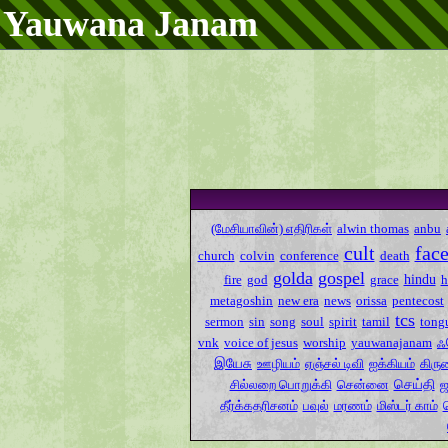
Yauwana Janam
(மேசியாவின்) எதிரிகள்
alwin thomas
anbu
cult
fac
church
colvin
conference
death
golda
gospel
hindu
fire
god
grace
metagoshin
new era
news
orissa
pentecost
tcs
sermon
sin
song
soul
spirit
tamil
tong
ஃ
vnk
voice of jesus
worship
yauwanajanam
இயேசு
ஊழியம்
ஏஞ்சல் டிவி
ஐக்கியம்
கிரு
செய்தி
சில்லறை பொறுக்கி
சென்னை
ஜ
தீர்க்கதரிசனம்
பவுல்
மரணம்
மிஸ்டர் காம்