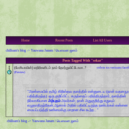
Home
Recent Posts
List All Users
chillsam's blog
->
Yauwana Janam / யௌவன ஜனம்
Posts Tagged With "sekar"
(மேசியாவின்) எதிரிகளிடம் நாம் தோற்றுவிட்டோமா..?
colvin
tcs
veriyans
face
(Preview)
அண்மையில் தமிழ் கிறிஸ்தவ தளத்தில் என்னுடைய (நான் வதனநூ
பதித்திருந்த) ஒரு குறிப்பிட்ட கருத்தைப் பதித்திருந்தார், தளத்தின்
நிர்வாகியான
அற்புதம்
அவர்கள்; நான் அதுகுறித்து எதுவும்
எழுதாதிருந்தேன்;ஆனால் அதில் பதிவிட்டிருந்த நண்பர்கள் என்னை
மையப்படுத்தி உண்மைக்கு மாறான சில கூற்ற...
chillsam's blog
->
Yauwana Janam / யௌவன ஜனம்